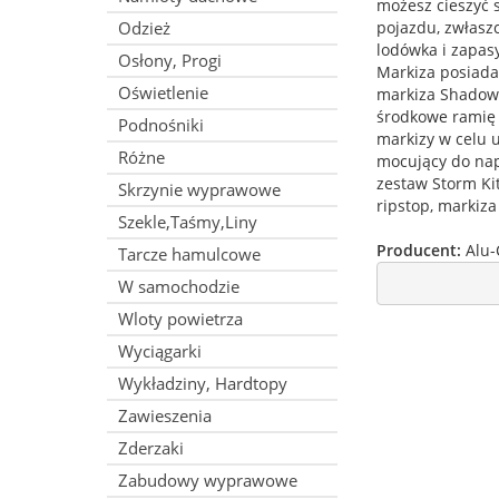
możesz cieszyć 
Odzież
pojazdu, zwłaszc
lodówka i zapasy
Osłony, Progi
Markiza posiada 
Oświetlenie
markiza Shadow 
środkowe ramię 
Podnośniki
markizy w celu 
Różne
mocujący do na
zestaw Storm Ki
Skrzynie wyprawowe
ripstop, markiza
Szekle,Taśmy,Liny
Producent:
Alu-
Tarcze hamulcowe
W samochodzie
Wloty powietrza
Wyciągarki
Wykładziny, Hardtopy
Zawieszenia
Zderzaki
Zabudowy wyprawowe