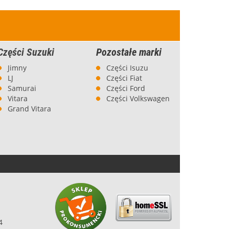
584,00 zł
Części Suzuki
Pozostałe marki
Jimny
Części Isuzu
LJ
Części Fiat
Samurai
Części Ford
Vitara
Części Volkswagen
Grand Vitara
Ściany boczne do
markizy Alu-Cab 270° -
prawej
6 929,00 zł
4