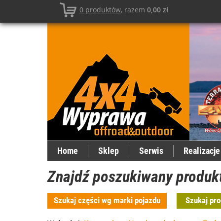
0
produktów
, razem
0,00 zł
Home
Sklep
Serwis
Realizacje
Znajdź
poszukiwany
produk
Szukaj części wg marki pojazdu
Szukaj pro