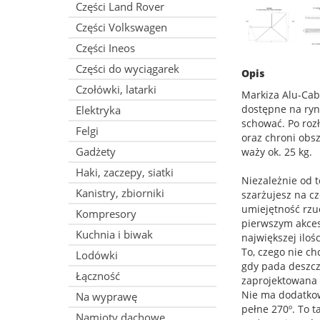
Części Land Rover
Części Volkswagen
Części Ineos
Części do wyciągarek
Opis
Czołówki, latarki
Markiza Alu-Cab 
dostępne na ryn
Elektryka
schować. Po roz
Felgi
oraz chroni obs
Gadżety
waży ok. 25 kg.
Haki, zaczepy, siatki
Niezależnie od t
Kanistry, zbiorniki
szarżujesz na c
umiejętność rzu
Kompresory
pierwszym akces
Kuchnia i biwak
największej iloś
To, czego nie ch
Lodówki
gdy pada deszcz
Łączność
zaprojektowana 
Nie ma dodatkowy
Na wyprawę
pełne 270º. To t
Namioty dachowe