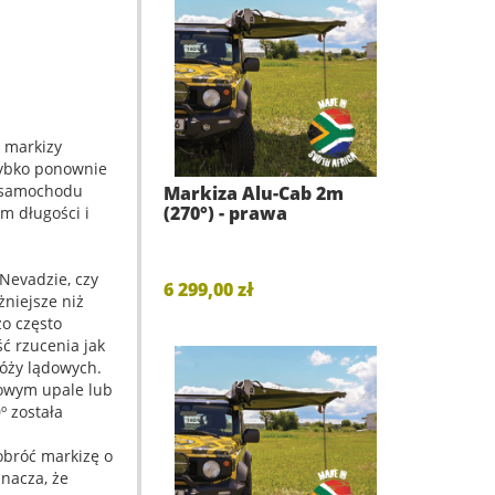
e markizy
zybko ponownie
ł samochodu
Markiza Alu-Cab 2m
(270°) - prawa
m długości i
 Nevadzie, czy
6 299,00 zł
niejsze niż
o często
ć rzucenia jak
róży lądowych.
iowym upale lub
º została
obróć markizę o
acza, że ​​