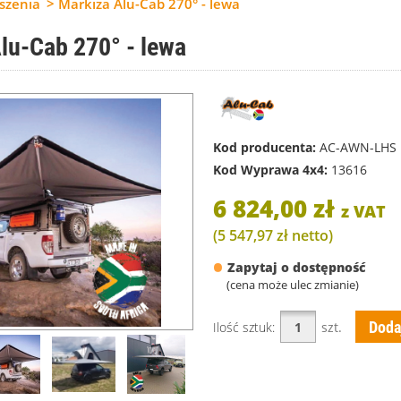
szenia
Markiza Alu-Cab 270° - lewa
lu-Cab 270° - lewa
Kod producenta:
AC-AWN-LHS
Kod Wyprawa 4x4:
13616
6 824,00 zł
z VAT
(
5 547,97 zł
netto
)
•
Zapytaj o dostępność
(cena może ulec zmianie)
Doda
Ilość sztuk:
szt.