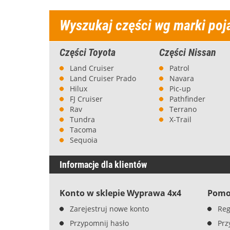
Wyszukaj części wg marki poj
Części Toyota
Części Nissan
Land Cruiser
Patrol
Land Cruiser Prado
Navara
Hilux
Pic-up
FJ Cruiser
Pathfinder
Rav
Terrano
Tundra
X-Trail
Tacoma
Sequoia
Informacje dla klientów
Konto w sklepie Wyprawa 4x4
Pomo
Zarejestruj nowe konto
Reg
Przypomnij hasło
Prz