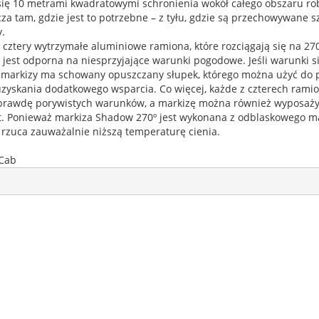
się 10 metrami kwadratowymi schronienia wokół całego obszaru r
za tam, gdzie jest to potrzebne – z tyłu, gdzie są przechowywane sz
.
cztery wytrzymałe aluminiowe ramiona, które rozciągają się na 270
jest odporna na niesprzyjające warunki pogodowe. Jeśli warunki si
markizy ma schowany opuszczany słupek, którego można użyć do 
uzyskania dodatkowego wsparcia. Co więcej, każde z czterech rami
prawdę porywistych warunków, a markizę można również wyposaży
t. Ponieważ markiza Shadow 270º jest wykonana z odblaskowego ma
 rzuca zauważalnie niższą temperaturę cienia.
Cab