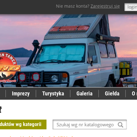
Nie masz konta?
Zarejestruj się
Imprezy
Turystyka
Galeria
Giełda
O 
t
Wyszukaj
duktów wg kategorii