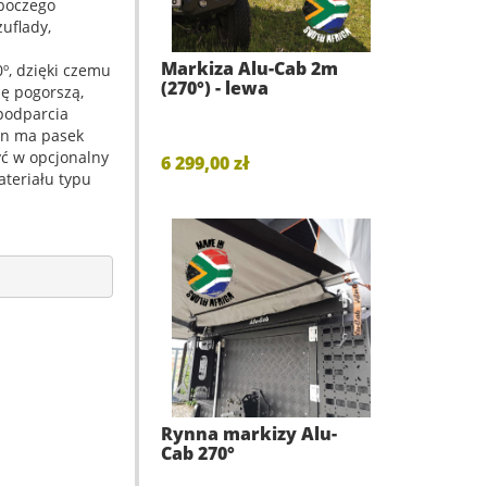
oboczego
uflady,
Markiza Alu-Cab 2m
º, dzięki czemu
(270°) - lewa
ę pogorszą,
podparcia
on ma pasek
ć w opcjonalny
6 299,00 zł
teriału typu
Rynna markizy Alu-
Cab 270°