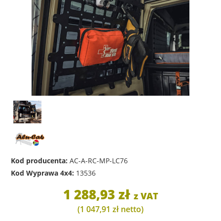
Kod producenta:
AC-A-RC-MP-LC76
Kod Wyprawa 4x4:
13536
1 288,93 zł
z VAT
(
1 047,91 zł
netto
)