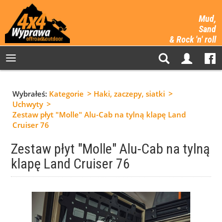
Mud,
Sand
& Rock 'n' roll
Wybrałeś:
Kategorie
Haki, zaczepy, siatki
Uchwyty
Zestaw płyt "Molle" Alu-Cab na tylną klapę Land
Cruiser 76
Zestaw płyt "Molle" Alu-Cab na tylną
klapę Land Cruiser 76